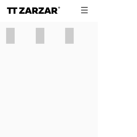
En Pausa_
Encapsulados
Sanando el Territorio